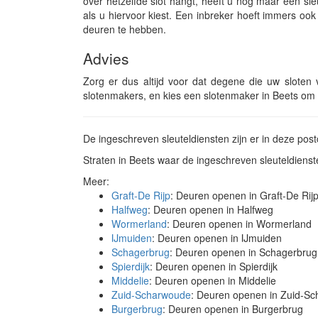
over hetzelfde slot hangt, heeft u nog maar één sl
als u hiervoor kiest. Een inbreker hoeft immers o
deuren te hebben.
Advies
Zorg er dus altijd voor dat degene die uw sloten ve
slotenmakers, en kies een slotenmaker in Beets om u
De ingeschreven sleuteldiensten zijn er in deze po
Straten in Beets waar de ingeschreven sleuteldien
Meer:
Graft-De Rijp
: Deuren openen in Graft-De Rij
Halfweg
: Deuren openen in Halfweg
Wormerland
: Deuren openen in Wormerland
IJmuiden
: Deuren openen in IJmuiden
Schagerbrug
: Deuren openen in Schagerbrug
Spierdijk
: Deuren openen in Spierdijk
Middelie
: Deuren openen in Middelie
Zuid-Scharwoude
: Deuren openen in Zuid-S
Burgerbrug
: Deuren openen in Burgerbrug