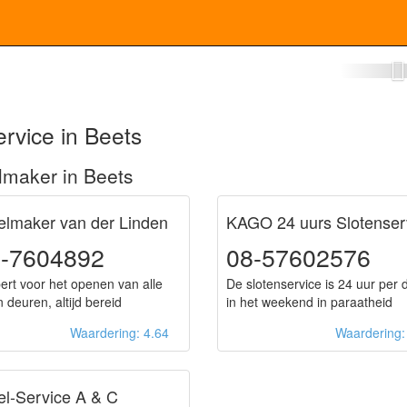
otenmaker Beets
rvice in Beets
lmaker in Beets
elmaker van der Linden
KAGO 24 uurs Slotenser
-7604892
08-57602576
ert voor het openen van alle
De slotenservice is 24 uur per 
 deuren, altijd bereid
in het weekend in paraatheid
Waardering: 4.64
Waardering
el-Service A & C