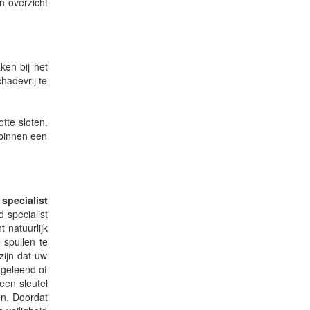
n overzicht
ken bij het
hadevrij te
tte sloten.
 binnen een
specialist
 specialist
 natuurlijk
 spullen te
zijn dat uw
tgeleend of
een sleutel
en. Doordat