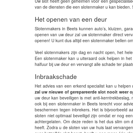
Uw slot heeft geen geheimen voor een gespecialisee
van de diensten die een slotenmaker u kan bieden. 
Het openen van een deur
Slotenmakers in Beets kunnen auto’s, kluizen, gar
openen van uw deur zal uw slotenmaker direct vervan
openen! U kunt dus altijd een slotenmaker bellen 
Veel slotenmakers zijn dag en nacht open, het hele
Een slotenmaker kan u uiteraard ook helpen in het
halfuur bij uw deur en vervangt alle schade ter plaat
Inbraakschade
Het advies van een erkend specialist kan u helpen 
zal uw nieuwe of gerepareerde slot nooit weer
uw deur kan beveiligen is met anti-kerntrekbeslag, me
ook bij een slotenmaker in Beets terecht voor adv
beschermen tegen inbrekers. Het is bijvoorbeeld aa
sloten niet optimaal beveiligd zijn omdat er nog ee
achtergelaten. Om deze reden is het dus slim om de
heeft. Zodra u de sloten van uw huis laat vervangen