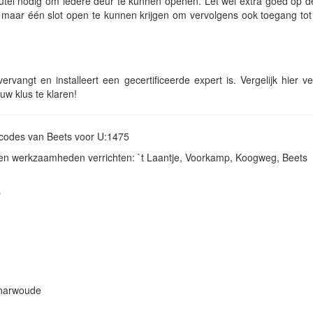
eutel nodig om iedere deur te kunnen openen. Let wel extra goed op de
ok maar één slot open te kunnen krijgen om vervolgens ook toegang to
rvangt en installeert een gecertificeerde expert is. Vergelijk hier ve
w klus te klaren!
stcodes van Beets voor U:1475
sten werkzaamheden verrichten: `t Laantje, Voorkamp, Koogweg, Beets
p
charwoude