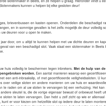
rde slotenmaker in Beets, en ze helpen u graag. Hieronder vindt u ee
Slotenmakers kunnen u helpen bij elke gesloten deur!
ages, brievenbussen en kasten openen. Onderdelen die beschadigd ra
gen, en in sommige gevallen is het zelfs mogelijk de deur volledig sc
om uw deuren voor u open te maken.
 jaar door, om u altijd te kunnen helpen met uw dichte deuren en kapo
 geval van een beschadigd slot. Vaak staat een slotenmaker in Beets
se.
uw huis volledig te beschermen tegen inbrekers.
Met de hulp van de 
 opengebroken worden.
Een aantal manieren waarop een gecertificeerd
t een anti-inbraakslip, of met gecertificeerde veiligheidssloten. U kunt
ies over veilige sloten en andere manieren om uw huis en waardevolle
n te raden om al uw sloten te vervangen bij een verhuizing. Het kan 
n andere sleutel is, die de vorige eigenaar bewust of onbewust heeft ui
 sloten te laten vervangen. Dan hebt u zelf zicht op wie er allemaal 
, kunt er voor kiezen om hetzelfde slot op iedere deur te laten monter