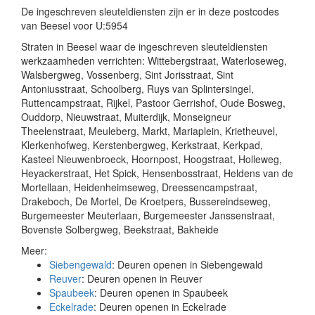
De ingeschreven sleuteldiensten zijn er in deze postcodes
van Beesel voor U:5954
Straten in Beesel waar de ingeschreven sleuteldiensten
werkzaamheden verrichten: Wittebergstraat, Waterloseweg,
Walsbergweg, Vossenberg, Sint Jorisstraat, Sint
Antoniusstraat, Schoolberg, Ruys van Splintersingel,
Ruttencampstraat, Rijkel, Pastoor Gerrishof, Oude Bosweg,
Ouddorp, Nieuwstraat, Muiterdijk, Monseigneur
Theelenstraat, Meuleberg, Markt, Mariaplein, Krietheuvel,
Klerkenhofweg, Kerstenbergweg, Kerkstraat, Kerkpad,
Kasteel Nieuwenbroeck, Hoornpost, Hoogstraat, Holleweg,
Heyackerstraat, Het Spick, Hensenbosstraat, Heldens van de
Mortellaan, Heidenheimseweg, Dreessencampstraat,
Drakeboch, De Mortel, De Kroetpers, Bussereindseweg,
Burgemeester Meuterlaan, Burgemeester Janssenstraat,
Bovenste Solbergweg, Beekstraat, Bakheide
Meer:
Siebengewald
: Deuren openen in Siebengewald
Reuver
: Deuren openen in Reuver
Spaubeek
: Deuren openen in Spaubeek
Eckelrade
: Deuren openen in Eckelrade