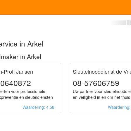
otenmaker Arkel
rvice in Arkel
maker in Arkel
n-Profi Jansen
Sleutelnooddienst de Vri
50640872
08-57606759
erten voor professionele
Uw partner voor sleutelnooddi
kpreventie en sleuteldiensten
en veiligheid in en om het thuis
Waardering: 4.58
Waardering