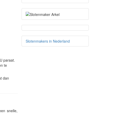
Slotenmakers in Nederland
U paraat.
en te
at dan
en snelle,