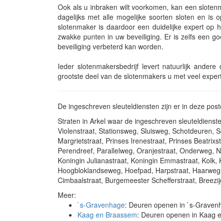
Ook als u inbraken wilt voorkomen, kan een slotenm
dagelijks met alle mogelijke soorten sloten en is
slotenmaker is daardoor een duidelijke expert op h
zwakke punten in uw beveiliging. Er is zelfs een g
beveiliging verbeterd kan worden.
Ieder slotenmakersbedrijf levert natuurlijk ander
grootste deel van de slotenmakers u met veel experti
De ingeschreven sleuteldiensten zijn er in deze po
Straten in Arkel waar de ingeschreven sleuteldiens
Violenstraat, Stationsweg, Sluisweg, Schotdeuren, S
Margrietstraat, Prinses Irenestraat, Prinses Beatrixs
Perendreef, Parallelweg, Oranjestraat, Onderweg, No
Koningin Julianastraat, Koningin Emmastraat, Kolk, K
Hoogbloklandseweg, Hoefpad, Harpstraat, Haarweg,
Cimbaalstraat, Burgemeester Schefferstraat, Breezij
Meer:
`s-Gravenhage
: Deuren openen in `s-Graven
Kaag en Braassem
: Deuren openen in Kaag 