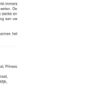
erkt immers
e weten. De
e sterke en
 nog aan uw
waarmee het
at, Prinses
raat,
dijk,