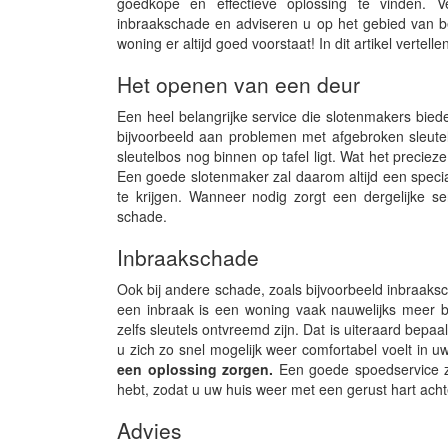
goedkope en effectieve oplossing te vinden. V
inbraakschade en adviseren u op het gebied van be
woning er altijd goed voorstaat! In dit artikel vert
Het openen van een deur
Een heel belangrijke service die slotenmakers biede
bijvoorbeeld aan problemen met afgebroken sleutel
sleutelbos nog binnen op tafel ligt. Wat het precieze
Een goede slotenmaker zal daarom altijd een speci
te krijgen. Wanneer nodig zorgt een dergelijke se
schade.
Inbraakschade
Ook bij andere schade, zoals bijvoorbeeld inbraak
een inbraak is een woning vaak nauwelijks meer be
zelfs sleutels ontvreemd zijn. Dat is uiteraard bepaa
u zich zo snel mogelijk weer comfortabel voelt in u
een oplossing zorgen.
Een goede spoedservice zo
hebt, zodat u uw huis weer met een gerust hart achte
Advies