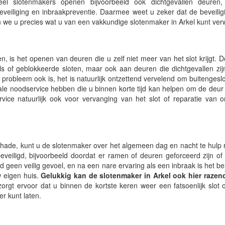
eel slotenmakers openen bijvoorbeeld ook dichtgevallen deuren,
veiliging en inbraakpreventie. Daarmee weet u zeker dat de beveili
ellen we u precies wat u van een vakkundige slotenmaker in Arkel kunt ve
n, is het openen van deuren die u zelf niet meer van het slot krijgt. D
s of geblokkeerde sloten, maar ook aan deuren die dichtgevallen zijn
 probleem ook is, het is natuurlijk ontzettend vervelend om buitengeslot
ale noodservice hebben die u binnen korte tijd kan helpen om de deu
rvice natuurlijk ook voor vervanging van het slot of reparatie van 
schade, kunt u de slotenmaker over het algemeen dag en nacht te hulp
veiligd, bijvoorbeeld doordat er ramen of deuren geforceerd zijn of
ld geen veilig gevoel, en na een nare ervaring als een inbraak is het be
w eigen huis.
Gelukkig kan de slotenmaker in Arkel ook hier razen
rgt ervoor dat u binnen de kortste keren weer een fatsoenlijk slot
r kunt laten.