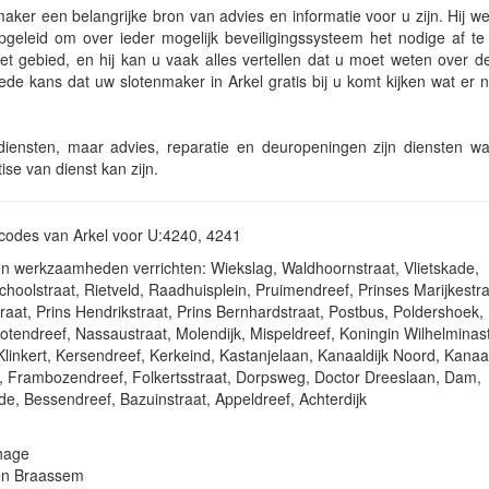
aker een belangrijke bron van advies en informatie voor u zijn. Hij w
 opgeleid om over ieder mogelijk beveiligingssysteem het nodige af t
et gebied, en hij kan u vaak alles vertellen dat u moet weten over d
oede kans dat uw slotenmaker in Arkel gratis bij u komt kijken wat er
e diensten, maar advies, reparatie en deuropeningen zijn diensten 
se van dienst kan zijn.
stcodes van Arkel voor U:4240, 4241
ten werkzaamheden verrichten: Wiekslag, Waldhoornstraat, Vlietskade,
choolstraat, Rietveld, Raadhuisplein, Pruimendreef, Prinses Marijkestra
traat, Prins Hendrikstraat, Prins Bernhardstraat, Postbus, Poldershoek,
tendreef, Nassaustraat, Molendijk, Mispeldreef, Koningin Wilhelminast
linkert, Kersendreef, Kerkeind, Kastanjelaan, Kanaaldijk Noord, Kanaal
 Frambozendreef, Folkertsstraat, Dorpsweg, Doctor Dreeslaan, Dam,
de, Bessendreef, Bazuinstraat, Appeldreef, Achterdijk
hage
en Braassem