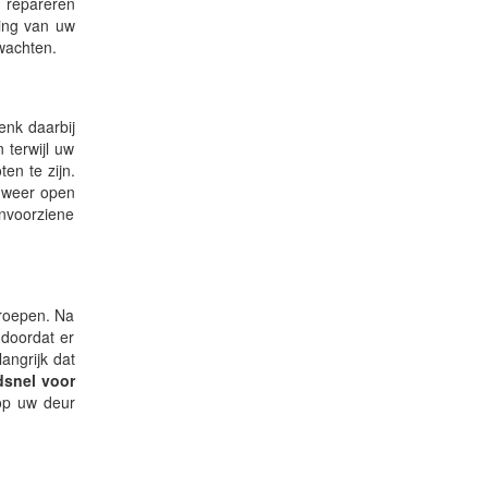
 repareren
ging van uw
rwachten.
enk daarbij
 terwijl uw
en te zijn.
r weer open
onvoorziene
 roepen. Na
 doordat er
langrijk dat
dsnel voor
 op uw deur