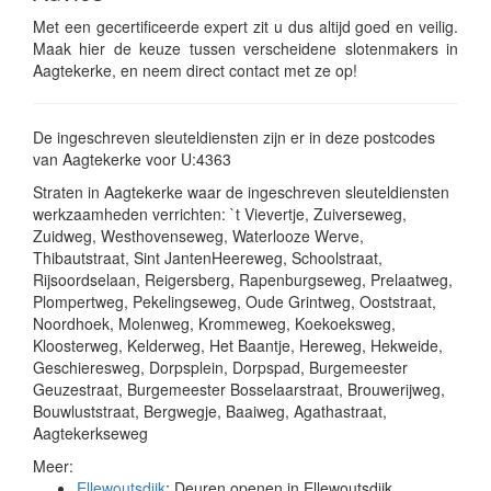
Met een gecertificeerde expert zit u dus altijd goed en veilig.
Maak hier de keuze tussen verscheidene slotenmakers in
Aagtekerke, en neem direct contact met ze op!
De ingeschreven sleuteldiensten zijn er in deze postcodes
van Aagtekerke voor U:4363
Straten in Aagtekerke waar de ingeschreven sleuteldiensten
werkzaamheden verrichten: `t Vievertje, Zuiverseweg,
Zuidweg, Westhovenseweg, Waterlooze Werve,
Thibautstraat, Sint JantenHeereweg, Schoolstraat,
Rijsoordselaan, Reigersberg, Rapenburgseweg, Prelaatweg,
Plompertweg, Pekelingseweg, Oude Grintweg, Ooststraat,
Noordhoek, Molenweg, Krommeweg, Koekoeksweg,
Kloosterweg, Kelderweg, Het Baantje, Hereweg, Hekweide,
Geschieresweg, Dorpsplein, Dorpspad, Burgemeester
Geuzestraat, Burgemeester Bosselaarstraat, Brouwerijweg,
Bouwluststraat, Bergwegje, Baaiweg, Agathastraat,
Aagtekerkseweg
Meer:
Ellewoutsdijk
: Deuren openen in Ellewoutsdijk